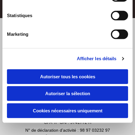
Appelez-nous
Statistiques
Marketing
A Zot Formation
Créateur de formation
Afficher les détails

39 Rue Marius et Ary Leblond
97460 Saint-Paul
Autoriser tous les cookies
Nos horaires d'ouvertures :

Du Lundi au Vendredi
Autoriser la sélection
De 8h00 à 12h00 et de 13h00 à 17h00
Cookies nécessaires uniquement
n° SIRET 502 059 769 00054
CFA n° UAI : 9741772 H
N° de déclaration d’activité : 98 97 03232 97