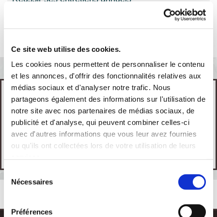
Optimiser ses recrutements
Ce site web utilise des cookies.
Les cookies nous permettent de personnaliser le contenu
et les annonces, d'offrir des fonctionnalités relatives aux
médias sociaux et d'analyser notre trafic. Nous
VOUS AVEZ UN BESOIN SPÉCIFIQUE ?
partageons également des informations sur l'utilisation de
notre site avec nos partenaires de médias sociaux, de
Nous proposons également des formations sur
publicité et d'analyse, qui peuvent combiner celles-ci
mesure en centre de formation ou dans vos locaux,
avec d'autres informations que vous leur avez fournies
sur des formations adaptées à vos besoins et vos
ou qu'ils ont collectées lors de votre utilisation de leurs
disponibilités.
services.
Sélection
Nécessaires
du
consentement
Préférences